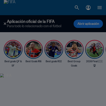
Aplicación oficial de la FIFA
Abrir aplicación
Para todo lo relacionado con el fútbol
Best goals QF &
Best Goals R16
Best goals R32
Best Group
2026 Final 🇪🇸
SF
Goals
🏆