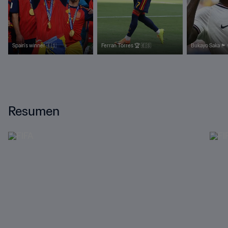
Spain's winner 🇪🇸
Ferran Torres 🏆 🇪🇸
Bukayo Saka 🏴󠁧󠁢󠁥󠁮󠁧󠁿
Resumen