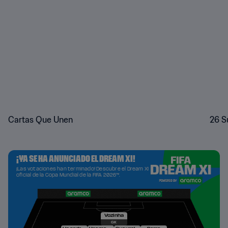
Cartas Que Unen
26 S