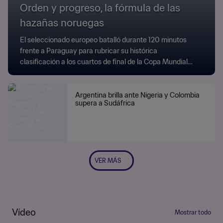
Orden y progreso, la fórmula de las
hazañas noruegas
El seleccionado europeo batalló durante 120 minutos
frente a Paraguay para rubricar su histórica
clasificación a los cuartos de final de la Copa Mundial
Sub-20 de Chile 2025.
Argentina brilla ante Nigeria y Colombia
supera a Sudáfrica
VER MÁS
Vídeo
Mostrar todo