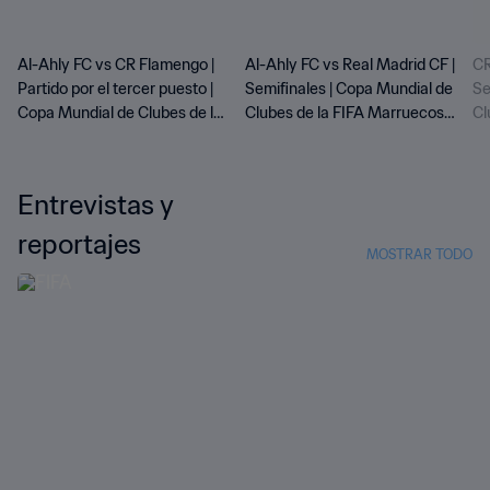
Al-Ahly FC vs CR Flamengo |
Al-Ahly FC vs Real Madrid CF |
CR
Partido por el tercer puesto |
Semifinales | Copa Mundial de
Se
Copa Mundial de Clubes de la
Clubes de la FIFA Marruecos
Cl
FIFA Marruecos 2022™ |
2022™ | Partido Completo
20
Partido Completo
Entrevistas y
reportajes
MOSTRAR TODO