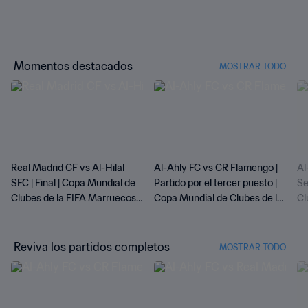
Momentos destacados
MOSTRAR TODO
Real Madrid CF vs Al-Hilal
Al-Ahly FC vs CR Flamengo |
Al
SFC | Final | Copa Mundial de
Partido por el tercer puesto |
Se
Clubes de la FIFA Marruecos
Copa Mundial de Clubes de la
Cl
2022™ | Highlights
FIFA Marruecos 2022™ |
20
Highlights
Reviva los partidos completos
MOSTRAR TODO