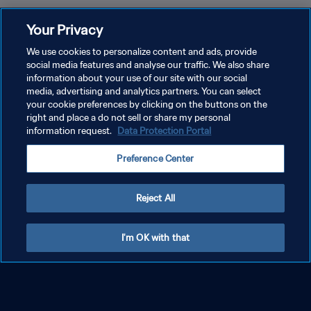
Your Privacy
We use cookies to personalize content and ads, provide
social media features and analyse our traffic. We also share
information about your use of our site with our social
media, advertising and analytics partners. You can select
POLÍTICA DE PRIVACIDAD
your cookie preferences by clicking on the buttons on the
right and place a do not sell or share my personal
TÉRMINOS DE SERVICIO
information request.
Data Protection Portal
AJUSTAR LA CONFIGURACIÓN DE LAS COOKIES
Preference Center
Copyright © 1994 - 2026 FIFA. Todos los derechos reservados.
Reject All
I'm OK with that