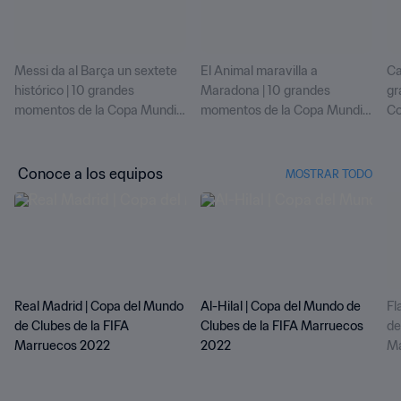
Messi da al Barça un sextete
El Animal maravilla a
Ca
histórico | 10 grandes
Maradona | 10 grandes
gr
momentos de la Copa Mundial
momentos de la Copa Mundial
Co
de Clubes
de Clubes
Conoce a los equipos
MOSTRAR TODO
Real Madrid | Copa del Mundo
Al-Hilal | Copa del Mundo de
Fl
de Clubes de la FIFA
Clubes de la FIFA Marruecos
de
Marruecos 2022
2022
Ma