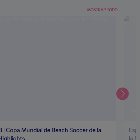
MOSTRAR TODO
Siguien
 B | Copa Mundial de Beach Soccer de la
Espa
Highlights
la F