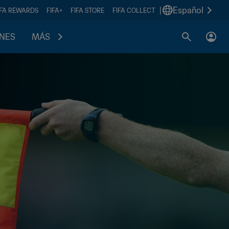
|
Español
IFA REWARDS
FIFA+
FIFA STORE
FIFA COLLECT
ONES
MÁS