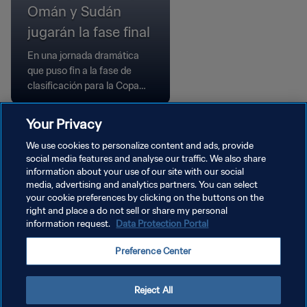
Omán y Sudán
jugarán la fase final
En una jornada dramática
que puso fin a la fase de
clasificación para la Copa
Árabe de la FIFA, Comoras y
Omán se impusieron en la
Your Privacy
tanda de penaltis, miue
We use cookies to personalize content and ads, provide
Baréin entras qy Sudán
social media features and analyse our traffic. We also share
lograron victorias ajustadas.
information about your use of our site with our social
media, advertising and analytics partners. You can select
your cookie preferences by clicking on the buttons on the
right and place a do not sell or share my personal
information request.
Data Protection Portal
POLÍTICA DE PRIVACIDAD
Preference Center
TÉRMINOS DE SERVICIO
AJUSTAR LA CONFIGURACIÓN DE LAS COOKIES
Reject All
Copyright © 1994 - 2026 FIFA. Todos los derechos reservados.