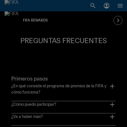
FIFA REWARDS
PREGUNTAS FRECUENTES
Primeros pasos
¿En qué consiste el programa de premios de la FIFA y
cómo funciona?
El programa de premios de la FIFA es la plataforma oficial
¿Cómo puedo participar?
de premios de la FIFA, diseñada para acercar a los
Para participar, necesitas un FIFA ID. Además, para optar
aficionados al deporte rey. Al participar en las actividades
¿Va a haber más?
al programa de premios de la FIFA, tienes que ser mayor
de esta plataforma, puedes sumar puntos FIFA. Esos