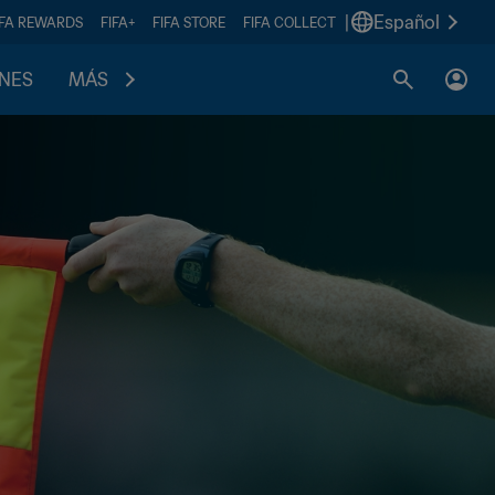
|
Español
IFA REWARDS
FIFA+
FIFA STORE
FIFA COLLECT
ONES
MÁS