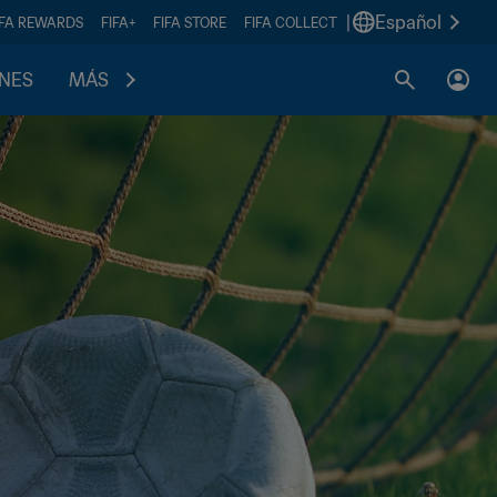
|
Español
IFA REWARDS
FIFA+
FIFA STORE
FIFA COLLECT
ONES
MÁS