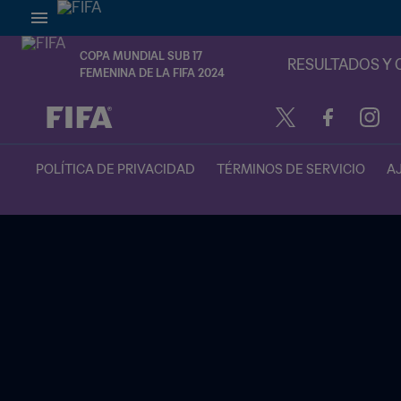
COPA MUNDIAL SUB 17
RESULTADOS Y 
FEMENINA DE LA FIFA 2024
{equipoLocal} - {equipoVisitante}
POLÍTICA DE PRIVACIDAD
TÉRMINOS DE SERVICIO
A