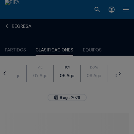
REGRESA
PARTIDOS
CLASIFICACIONES
EQUIPOS
JUE
VIE
HOY
DOM
LUN
06 Ago
07 Ago
08 Ago
09 Ago
10 Ago
8 ago. 2026