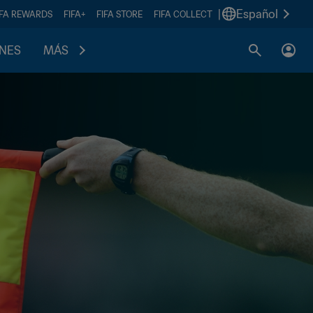
|
Español
IFA REWARDS
FIFA+
FIFA STORE
FIFA COLLECT
ONES
MÁS