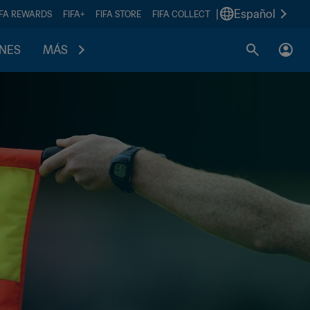
|
Español
IFA REWARDS
FIFA+
FIFA STORE
FIFA COLLECT
ONES
MÁS