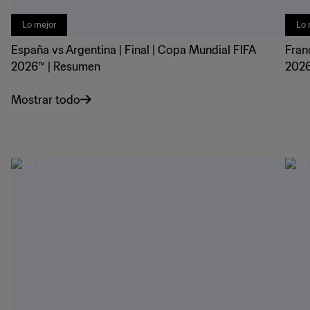
Lo mejor
Lo 
España vs Argentina | Final | Copa Mundial FIFA
Fran
2026™ | Resumen
2026
Mostrar todo