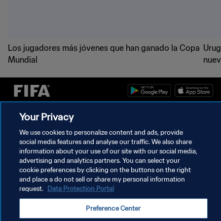
Los jugadores más jóvenes que han ganado la Copa
Urug
Mundial
nuev
Your Privacy
POLÍTICA DE PRIVACIDAD
We use cookies to personalize content and ads, provide
TÉRMINOS DE SERVICIO
social media features and analyse our traffic. We also share
information about your use of our site with our social media,
AJUSTAR LA CONFIGURACIÓN DE LAS COOKIES
advertising and analytics partners. You can select your
Copyright © 1994 - 2026 FIFA. Todos los derechos reservados.
cookie preferences by clicking on the buttons on the right
and place a do not sell or share my personal information
request.
Data Protection Portal
Preference Center