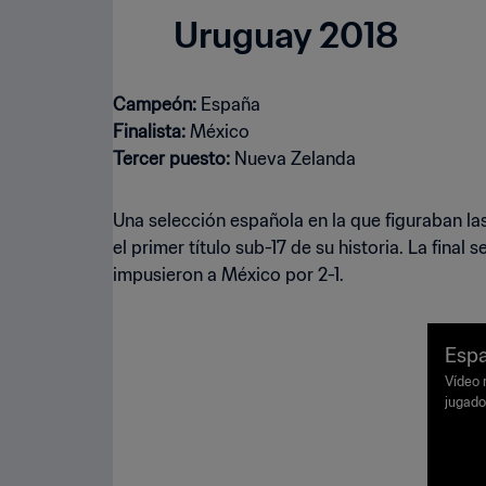
Uruguay 2018
Campeón:
Finalista:
Tercer puesto:
Nueva Zelanda
Una selección española en la que figuraban la
el primer título sub-17 de su historia. La fina
impusieron a México por 2-1.
Espa
Mund
Vídeo 
jugado
FA U
sábado