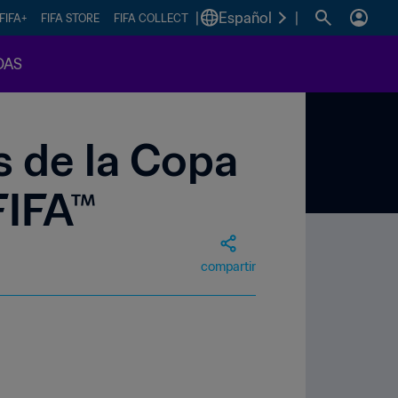
|
Español
|
FIFA+
FIFA STORE
FIFA COLLECT
DAS
s de la Copa
FIFA™
compartir