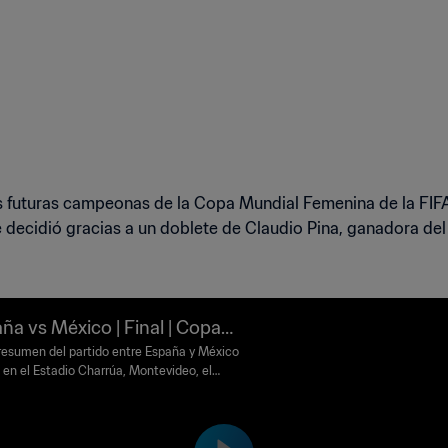
s futuras campeonas de la Copa Mundial Femenina de la FIFA,
l se decidió gracias a un doblete de Claudio Pina, ganadora d
ña vs México | Final | Copa
ial Femenina Sub-17 de la FI
resumen del partido entre España y México
 en el Estadio Charrúa, Montevideo, el
ruguay 2018™ | Highlights
 01 de diciembre de 2018.