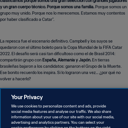
clasificamos porque somos una gran selección con grandes jugadores
y un gran cuerpo técnico. Porque somos una familia.
Porque somos un
grupo muy unido. Porque nos lo merecemos. Estamos muy contentos
por haber clasificado a Catar".
La repesca fue el escenario definitivo. Campbell y los suyos se
quedaron con el último boleto para la Copa Mundial de la FIFA Catar
2022. El desafío será casi tan dificultoso como el de Brasil 2014:
compartirán grupo con
España, Alemania y Japón.
En tierras
brasileñas bajaron a los candidatos: ganaron el Grupo de la Muerte.
Ese bonito recuerdo los inspira. Si lo lograron una vez… ¿por qué no
volver a hacerlo?
Your Privacy
We use cookies to personalize content and ads, provide
social media features and analyse our traffic. We also share
POLÍTICA DE PRIVACIDAD
information about your use of our site with our social media,
advertising and analytics partners. You can select your
TÉRMINOS DE SERVICIO
cookie preferences by clicking on the buttons on the right