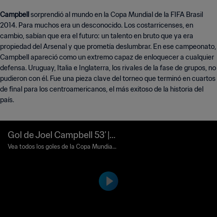
Campbell
sorprendió al mundo en la Copa Mundial de la FIFA Brasil
2014. Para muchos era un desconocido. Los costarricenses, en
cambio, sabían que era el futuro: un talento en bruto que ya era
propiedad del Arsenal y que prometía deslumbrar. En ese campeonato,
Campbell apareció como un extremo capaz de enloquecer a cualquier
defensa. Uruguay, Italia e Inglaterra, los rivales de la fase de grupos, no
pudieron con él. Fue una pieza clave del torneo que terminó en cuartos
de final para los centroamericanos, el más exitoso de la historia del
país.
Gol de Joel Campbell 53' |
Uruguay vs Costa Rica | C
Vea todos los goles de la Copa Mundial
de la FIFA Brasil 2014™.
opa Mundial de la FIFA Bra
sil 2014™