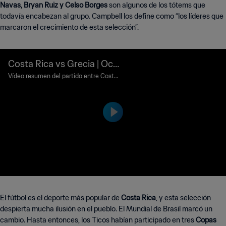
Navas, Bryan Ruiz y Celso Borges
son algunos de los tótems que
todavía encabezan al grupo. Campbell los define como “los líderes que
marcaron el crecimiento de esta selección”.
Costa Rica vs Grecia | Oct
avos de final | Copa Mundi
Vídeo resumen del partido entre Costa
Rica y Grecia jugado en el Arena Perna
al de la FIFA Brasil 2014™ |
mbuco, Recife, el domingo 29 de junio d
Highlights
e 2014.
El fútbol es el deporte más popular de
Costa Rica
, y esta selección
despierta mucha ilusión en el pueblo. El Mundial de Brasil marcó un
cambio. Hasta entonces, los Ticos habían participado en tres
Copas