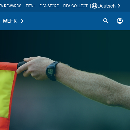
|
Deutsch
IFA REWARDS
FIFA+
FIFA STORE
FIFA COLLECT
MEHR