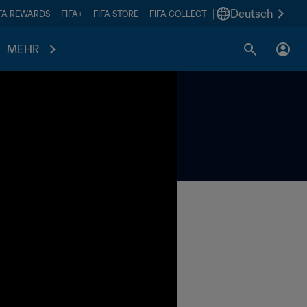
|
Deutsch
IFA REWARDS
FIFA+
FIFA STORE
FIFA COLLECT
MEHR