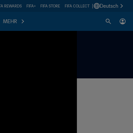
|
Deutsch
IFA REWARDS
FIFA+
FIFA STORE
FIFA COLLECT
MEHR