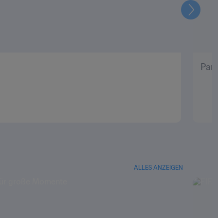
Weiter
Pani
ALLES ANZEIGEN