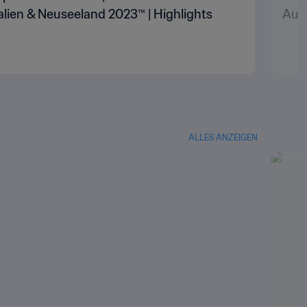
lien & Neuseeland 2023™ | Highlights
Aust
ALLES ANZEIGEN