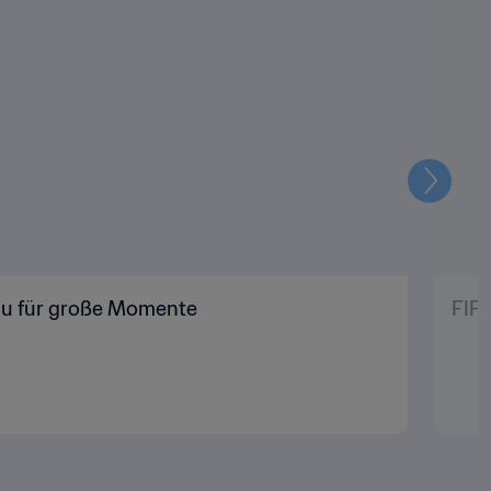
Weiter
rau für große Momente
FIFA