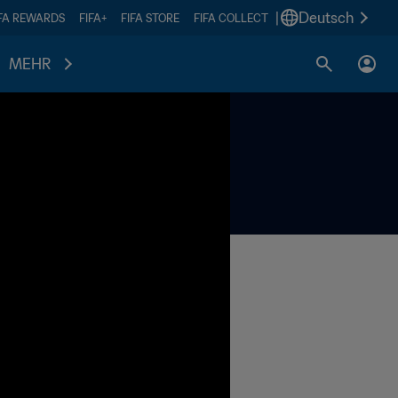
|
Deutsch
IFA REWARDS
FIFA+
FIFA STORE
FIFA COLLECT
MEHR