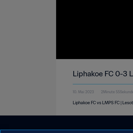
Liphakoe FC 0-3 L
10. Mai 2023
2Minute 55Sekund
Liphakoe FC vs LMPS FC | Leso