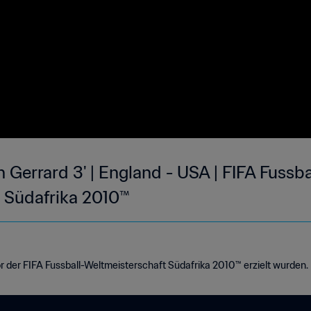
 Gerrard 3' | England - USA | FIFA Fussba
 Südafrika 2010™
or der FIFA Fussball-Weltmeisterschaft Südafrika 2010™ erzielt wurden.