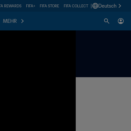
|
Deutsch
IFA REWARDS
FIFA+
FIFA STORE
FIFA COLLECT
MEHR