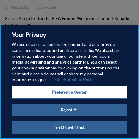
16. März 2023
50Sekunde
Sehen Sie jedes Tor der FIFA Frauen-Weltmeisterschaft Kanada
2015™ erzielt wurden.
Your Privacy
We use cookies to personalize content and ads, provide
social media features and analyse our traffic. We also share
information about your use of our site with our social
media, advertising and analytics partners. You can select
DATENSCHUTZ
your cookie preferences by clicking on the buttons on the
right and place a do not sell or share my personal
NUTZUNGSBEDINGUNGEN
information request.
Data Protection Portal
COOKIE-EINSTELLUNGEN VERWALTEN
Preference Center
Copyright © 1994 - 2026 FIFA. Alle Rechte vorbehalten.
Reject All
I'm OK with that