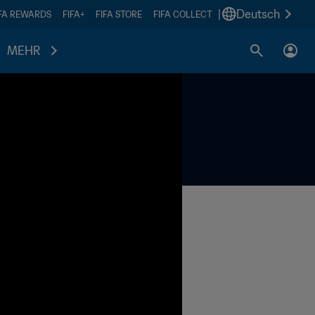
|
Deutsch
IFA REWARDS
FIFA+
FIFA STORE
FIFA COLLECT
MEHR