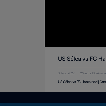
US Séléa vs FC Han
9. Nov. 2022
2Minute 13Sekunde
US Séléa vs FC Hantsindzi | Co