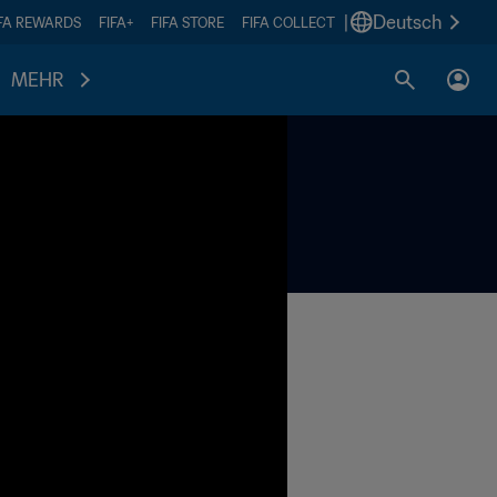
|
Deutsch
IFA REWARDS
FIFA+
FIFA STORE
FIFA COLLECT
MEHR