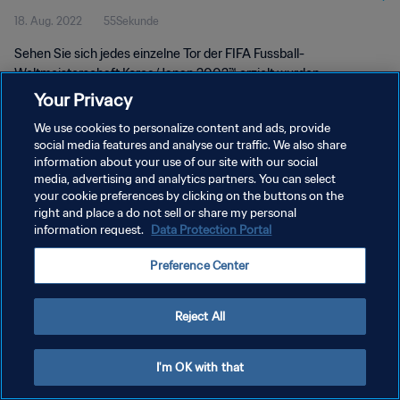
18. Aug. 2022
55Sekunde
2002™
Sehen Sie sich jedes einzelne Tor der FIFA Fussball-
Weltmeisterschaft Korea/Japan 2002™ erzielt wurden.
Your Privacy
We use cookies to personalize content and ads, provide
social media features and analyse our traffic. We also share
information about your use of our site with our social
media, advertising and analytics partners. You can select
DATENSCHUTZ
your cookie preferences by clicking on the buttons on the
right and place a do not sell or share my personal
NUTZUNGSBEDINGUNGEN
information request.
Data Protection Portal
COOKIE-EINSTELLUNGEN VERWALTEN
Preference Center
Copyright © 1994 - 2026 FIFA. Alle Rechte vorbehalten.
Reject All
I'm OK with that