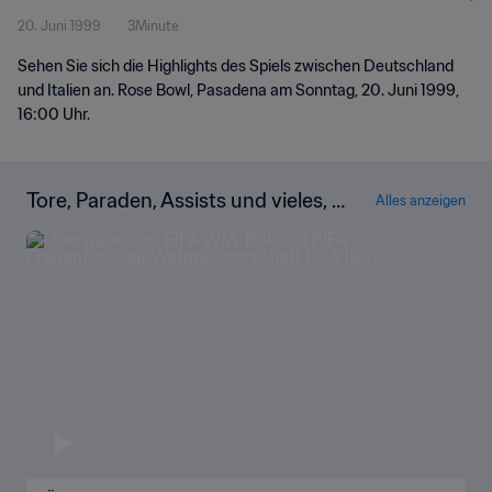
20. Juni 1999
3Minute
Highlights
Sehen Sie sich die Highlights des Spiels zwischen Deutschland
und Italien an. Rose Bowl, Pasadena am Sonntag, 20. Juni 1999,
16:00 Uhr.
Tore, Paraden, Assists und vieles, vi
Alles anzeigen
eles mehr!