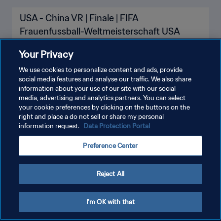
USA - China VR | Finale | FIFA
Frauenfussball-Weltmeisterschaft USA
1999™ | Spiel in voller Länge
Your Privacy
We use cookies to personalize content and ads, provide
social media features and analyse our traffic. We also share
information about your use of our site with our social
media, advertising and analytics partners. You can select
your cookie preferences by clicking on the buttons on the
right and place a do not sell or share my personal
information request.
Data Protection Portal
DATENSCHUTZ
Preference Center
NUTZUNGSBEDINGUNGEN
COOKIE-EINSTELLUNGEN VERWALTEN
Reject All
Copyright © 1994 - 2026 FIFA. Alle Rechte vorbehalten.
I'm OK with that