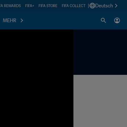
|
Deutsch
IFA REWARDS
FIFA+
FIFA STORE
FIFA COLLECT
MEHR