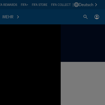
|
Deutsch
IFA REWARDS
FIFA+
FIFA STORE
FIFA COLLECT
MEHR