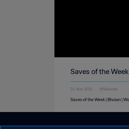
Saves of the Week
22. Nov. 2022
39Sekunde
Saves of the Week | Bhutan | W