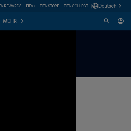
|
Deutsch
IFA REWARDS
FIFA+
FIFA STORE
FIFA COLLECT
MEHR