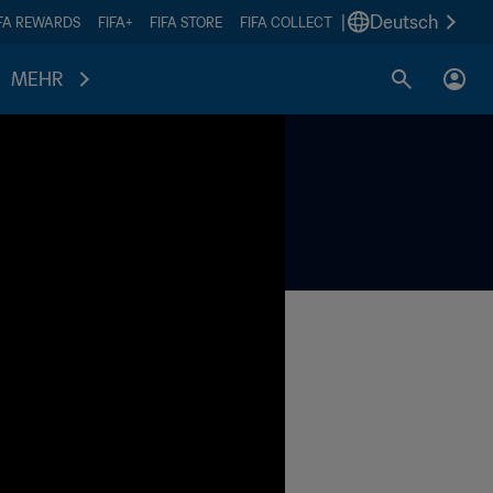
|
Deutsch
IFA REWARDS
FIFA+
FIFA STORE
FIFA COLLECT
MEHR