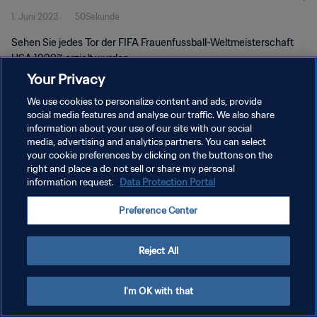
1. Juni 2023
50Sekunde
USA 1999™
Sehen Sie jedes Tor der FIFA Frauenfussball-Weltmeisterschaft
USA 1999™ erzielt wurden.
Your Privacy
We use cookies to personalize content and ads, provide
social media features and analyse our traffic. We also share
information about your use of our site with our social
media, advertising and analytics partners. You can select
DATENSCHUTZ
your cookie preferences by clicking on the buttons on the
right and place a do not sell or share my personal
NUTZUNGSBEDINGUNGEN
information request.
Data Protection Portal
COOKIE-EINSTELLUNGEN VERWALTEN
Preference Center
Copyright © 1994 - 2026 FIFA. Alle Rechte vorbehalten.
Reject All
I'm OK with that