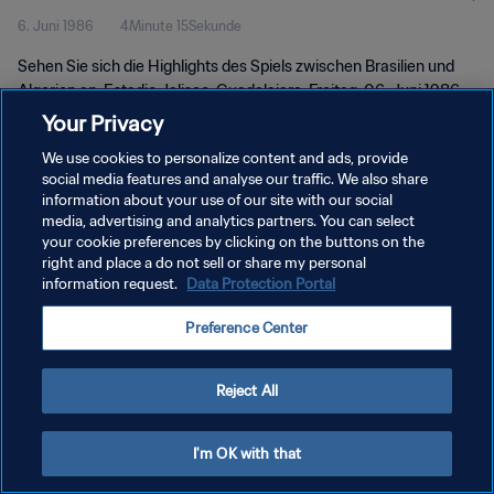
6. Juni 1986
4Minute 15Sekunde
Sehen Sie sich die Highlights des Spiels zwischen Brasilien und
Algerien an. Estadio Jalisco, Guadalajara, Freitag, 06. Juni 1986.
Your Privacy
We use cookies to personalize content and ads, provide
social media features and analyse our traffic. We also share
information about your use of our site with our social
media, advertising and analytics partners. You can select
DATENSCHUTZ
your cookie preferences by clicking on the buttons on the
right and place a do not sell or share my personal
NUTZUNGSBEDINGUNGEN
information request.
Data Protection Portal
COOKIE-EINSTELLUNGEN VERWALTEN
Preference Center
Copyright © 1994 - 2026 FIFA. Alle Rechte vorbehalten.
Reject All
I'm OK with that