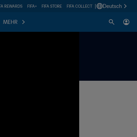
|
Deutsch
IFA REWARDS
FIFA+
FIFA STORE
FIFA COLLECT
MEHR