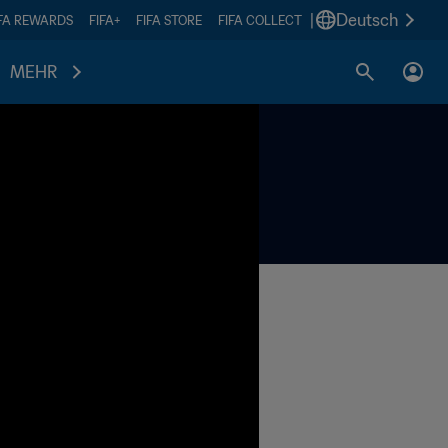
|
Deutsch
IFA REWARDS
FIFA+
FIFA STORE
FIFA COLLECT
MEHR