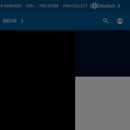
|
Deutsch
IFA REWARDS
FIFA+
FIFA STORE
FIFA COLLECT
MEHR