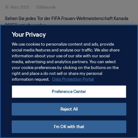
16. März 2023
50Sekunde
Weltmeisterschaft Kanada 2015™
Sehen Sie jedes Tor der FIFA Frauen-Weltmeisterschaft Kanada
2015™ erzielt wurden.
Your Privacy
We use cookies to personalize content and ads, provide
social media features and analyse our traffic. We also share
information about your use of our site with our social
media, advertising and analytics partners. You can select
DATENSCHUTZ
your cookie preferences by clicking on the buttons on the
right and place a do not sell or share my personal
NUTZUNGSBEDINGUNGEN
information request.
Data Protection Portal
COOKIE-EINSTELLUNGEN VERWALTEN
Preference Center
Copyright © 1994 - 2026 FIFA. Alle Rechte vorbehalten.
Reject All
I'm OK with that