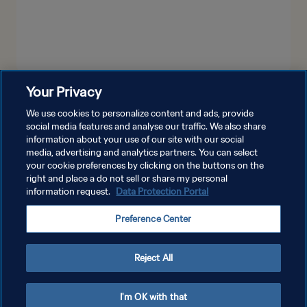
Your Privacy
MEHR ANZEIGEN
We use cookies to personalize content and ads, provide
social media features and analyse our traffic. We also share
information about your use of our site with our social
media, advertising and analytics partners. You can select
your cookie preferences by clicking on the buttons on the
right and place a do not sell or share my personal
information request.
Data Protection Portal
DATENSCHUTZ
Preference Center
NUTZUNGSBEDINGUNGEN
COOKIE-EINSTELLUNGEN VERWALTEN
Reject All
Copyright © 1994 - 2026 FIFA. Alle Rechte vorbehalten.
I'm OK with that