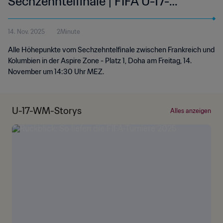
Sechzehntelfinale | FIFA U-17-
Weltmeisterschaft Katar 2025™ |
14. Nov. 2025
2Minute
Highlights
Alle Höhepunkte vom Sechzehntelfinale zwischen Frankreich und
Kolumbien in der Aspire Zone - Platz 1, Doha am Freitag, 14.
November um 14:30 Uhr MEZ.
U-17-WM-Storys
Alles anzeigen