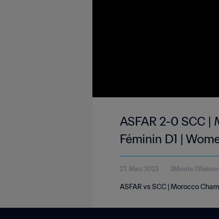
ASFAR 2-0 SCC | M
Féminin D1 | Wome
27. März 2023
3Minute 13Sekun
ASFAR vs SCC | Morocco Champio