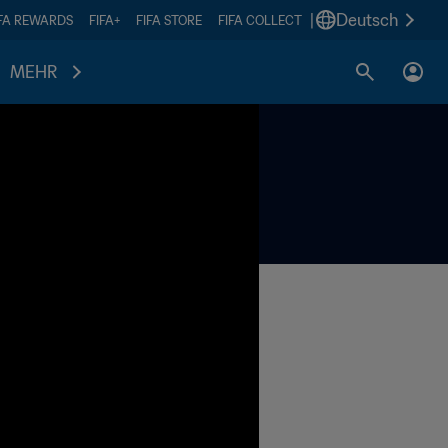
|
Deutsch
IFA REWARDS
FIFA+
FIFA STORE
FIFA COLLECT
MEHR