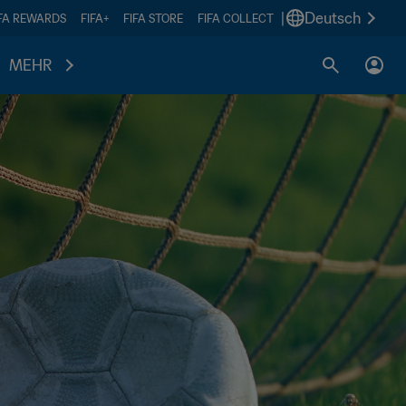
|
Deutsch
IFA REWARDS
FIFA+
FIFA STORE
FIFA COLLECT
MEHR