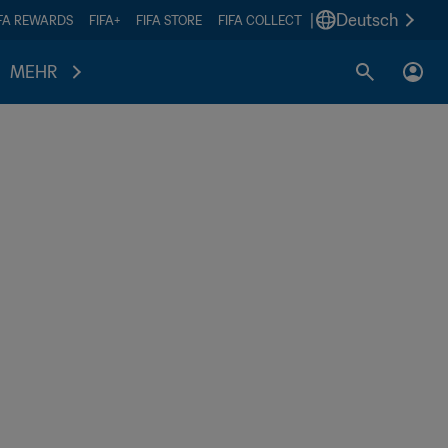
|
Deutsch
IFA REWARDS
FIFA+
FIFA STORE
FIFA COLLECT
MEHR