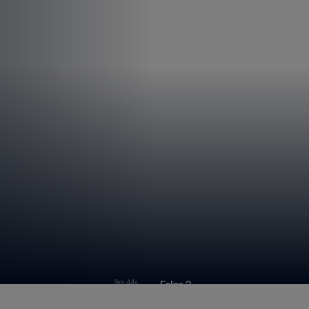
9m 44s
Folge 3
Stories
Indonesien | Asia Stories