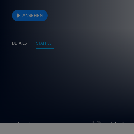
ANSEHEN
DETAILS
STAFFEL 1
8m 31s
Folge 1
Folge 2
China | Asia Stories
Indien | Asia 