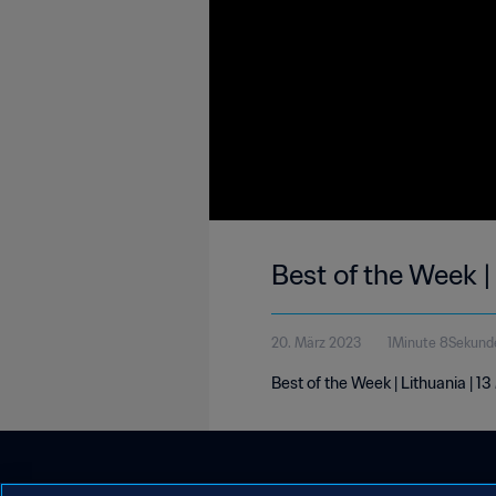
Best of the Week |
20. März 2023
1Minute 8Sekund
Best of the Week | Lithuania | 