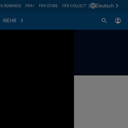
|
Deutsch
IFA REWARDS
FIFA+
FIFA STORE
FIFA COLLECT
MEHR