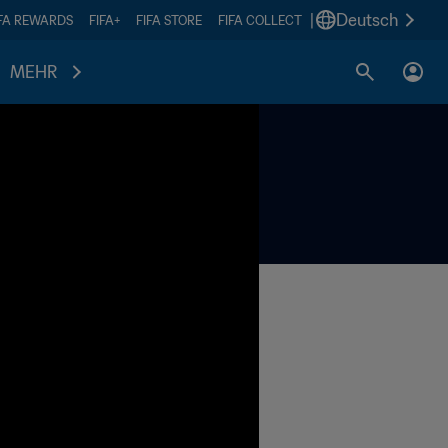
|
Deutsch
IFA REWARDS
FIFA+
FIFA STORE
FIFA COLLECT
MEHR