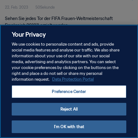
22. Feb. 2023
50Sekunde
Sehen Sie jedes Tor der FIFA Frauen-Weltmeisterschaft
Frankreich 2019™ erzielt wurden.
Your Privacy
We use cookies to personalize content and ads, provide
social media features and analyse our traffic. We also share
information about your use of our site with our social
media, advertising and analytics partners. You can select
DATENSCHUTZ
your cookie preferences by clicking on the buttons on the
right and place a do not sell or share my personal
NUTZUNGSBEDINGUNGEN
information request.
Data Protection Portal
COOKIE-EINSTELLUNGEN VERWALTEN
Preference Center
Copyright © 1994 - 2026 FIFA. Alle Rechte vorbehalten.
Reject All
I'm OK with that