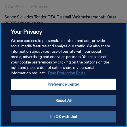
3. Apr. 2023
50Sekunde
2022™
Sehen Sie jedes Tor der FIFA Fussball-Weltmeisterschaft Katar
2022™ erzielt wurden.
Your Privacy
We use cookies to personalize content and ads, provide
social media features and analyse our traffic. We also share
information about your use of our site with our social
media, advertising and analytics partners. You can select
DATENSCHUTZ
your cookie preferences by clicking on the buttons on the
right and place a do not sell or share my personal
NUTZUNGSBEDINGUNGEN
information request.
Data Protection Portal
COOKIE-EINSTELLUNGEN VERWALTEN
Preference Center
Copyright © 1994 - 2026 FIFA. Alle Rechte vorbehalten.
Reject All
I'm OK with that