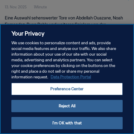
13. Nov. 2025
1Minute
Eine Auswahl sehenswerter Tore von Abdellah Ouazane, Noah
Fernandez, Ruan Pablo und weiteren Spielern von der
Gruppenphase der U-17-WM 2025.
Your Privacy
We use cookies to personalize content and ads, provide
social media features and analyse our traffic. We also share
information about your use of our site with our social
media, advertising and analytics partners. You can select
your cookie preferences by clicking on the buttons on the
DATENSCHUTZ
right and place a do not sell or share my personal
information request.
Data Protection Portal
NUTZUNGSBEDINGUNGEN
Preference Center
COOKIE-EINSTELLUNGEN VERWALTEN
Copyright © 1994 - 2026 FIFA. Alle Rechte vorbehalten.
Reject All
I'm OK with that