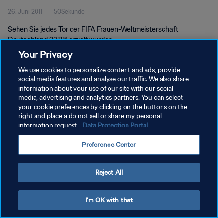
26. Juni 2011
50Sekunde
Deutschland 2011™
Sehen Sie jedes Tor der FIFA Frauen-Weltmeisterschaft
Deutschland 2011™ erzielt wurden.
Your Privacy
We use cookies to personalize content and ads, provide
social media features and analyse our traffic. We also share
information about your use of our site with our social
media, advertising and analytics partners. You can select
DATENSCHUTZ
your cookie preferences by clicking on the buttons on the
right and place a do not sell or share my personal
NUTZUNGSBEDINGUNGEN
information request.
Data Protection Portal
COOKIE-EINSTELLUNGEN VERWALTEN
Preference Center
Copyright © 1994 - 2026 FIFA. Alle Rechte vorbehalten.
Reject All
I'm OK with that