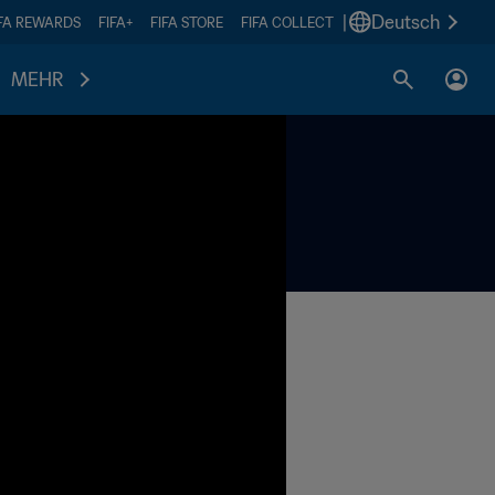
|
Deutsch
IFA REWARDS
FIFA+
FIFA STORE
FIFA COLLECT
MEHR