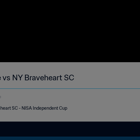
 vs NY Braveheart SC
e
heart SC - NISA Independent Cup