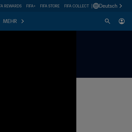
|
Deutsch
IFA REWARDS
FIFA+
FIFA STORE
FIFA COLLECT
MEHR