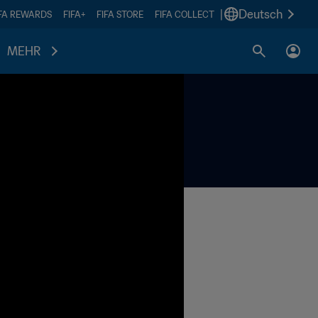
|
Deutsch
IFA REWARDS
FIFA+
FIFA STORE
FIFA COLLECT
MEHR