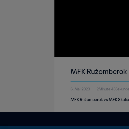
MFK Ružomberok 1-
6. Mai 2023
2Minute 45Sekund
MFK Ružomberok vs MFK Skalica 