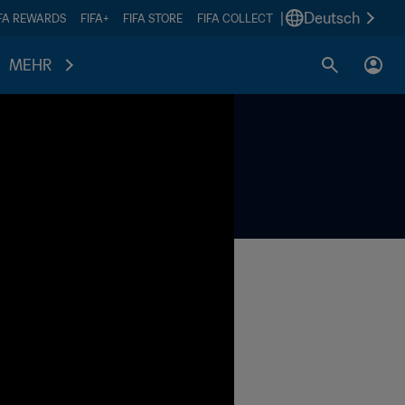
|
Deutsch
IFA REWARDS
FIFA+
FIFA STORE
FIFA COLLECT
MEHR